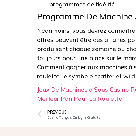
programmes de fidélité.
Programme De Machine 
Néanmoins, vous devrez connaître 
offres peuvent être des affaires po
produisent chaque semaine ou chaq
toujours pour une place sur le marc
Comment gagner aux machines à sou
roulette, le symbole scatter et wild
Jeux De Machines à Sous Casino R
Meilleur Pari Pour La Roulette
PREVIOUS
Casino Français En Ligne Gratuits