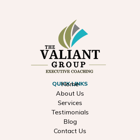
QUICK LINKS
Home
About Us
Services
Testimonials
Blog
Contact Us