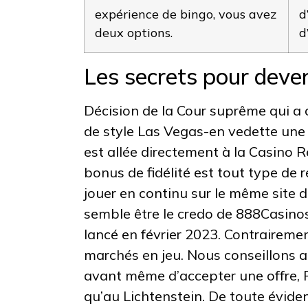
expérience de bingo, vous avez
d
deux options.
d
Les secrets pour deven
Décision de la Cour suprême qui a o
de style Las Vegas-en vedette une 
est allée directement à la Casino
bonus de fidélité est tout type d
jouer en continu sur le même site d
semble être le credo de 888Casinos
lancé en février 2023. Contrairement
marchés en jeu. Nous conseillons a
avant même d’accepter une offre, Re
qu’au Lichtenstein. De toute éviden