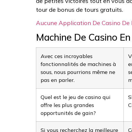
de petites victoires tout en vous d
tour de bonus de tours gratuits.
Aucune Application De Casino De
Machine De Casino En
Avec ces incroyables
V
fonctionnalités de machines à
e
sous, nous pourrions même ne
s
pas en parler.
m
Quel est le jeu de casino qui
S
offre les plus grandes
C
opportunités de gain?
Si vous recherchez la meilleure
C