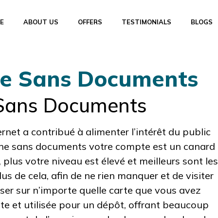
E
ABOUT US
OFFERS
TESTIMONIALS
BLOGS
ne Sans Documents
 Sans Documents
rnet a contribué à alimenter l’intérêt du public
ligne sans documents votre compte est un canard
, plus votre niveau est élevé et meilleurs sont les
s de cela, afin de ne rien manquer et de visiter
er sur n’importe quelle carte que vous avez
te et utilisée pour un dépôt, offrant beaucoup