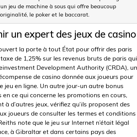
’un jeu de machine à sous qui offre beaucoup
’originalité, le poker et le baccarat.
ir un expert des jeux de casino
uvert la porte à tout État pour offrir des paris
taxe de 1,25% sur les revenus bruts de paris qui
 Reinvestment Development Authority (CRDA), u
e récompense de casino donnée aux joueurs pour
e jeu en ligne. Un autre jour-un autre bonus
 en ce qui concerne les promotions en cours,
 à d’autres jeux, vérifiez qu’ils proposent des
ux joueurs de consulter les termes et conditions
iths note que le jeu sur Internet n’était légal
ce, à Gibraltar et dans certains pays des