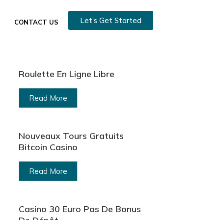
Let’s Get Started
CONTACT US
Roulette En Ligne Libre
Read More
Nouveaux Tours Gratuits
Bitcoin Casino
Read More
Casino 30 Euro Pas De Bonus