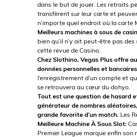
dans le but de jouer. Les retraits p
transfèrent sur leur carte et peuve
n’importe quel endroit où la carte
Meilleurs machines à sous de casi
bien qu’il n’y ait peut-être pas des 
cette revue de Casino.
Chez Slothino, Vegas Plus offre au
données personnelles et bancaires.
l’enregistrement d’un compte et que
se retrouvera au cœur du dohyo.
Tout est une question de hasard et
générateur de nombres aléatoires, 
grande favorite d’un match.
Les R
Meilleure Machine À Sous Slot:
Cas
Premier League marque enfin son r