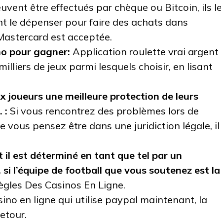
euvent être effectués par chèque ou Bitcoin, ils l
nt le dépenser pour faire des achats dans
 Mastercard est acceptée.
no pour gagner:
Application roulette vrai argent
milliers de jeux parmi lesquels choisir, en lisant
x joueurs une meilleure protection de leurs
 :
Si vous rencontrez des problèmes lors de
 vous pensez être dans une juridiction légale, il
 il est déterminé en tant que tel par un
si l’équipe de football que vous soutenez est la
ègles Des Casinos En Ligne.
ino en ligne qui utilise paypal maintenant, la
etour.