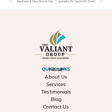
Machines à Sous Bonus Gratuits
Jackpots De Casino En Direct
QUICK LINKS
Home
About Us
Services
Testimonials
Blog
Contact Us