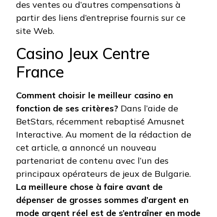
des ventes ou d’autres compensations à
partir des liens d’entreprise fournis sur ce
site Web.
Casino Jeux Centre
France
Comment choisir le meilleur casino en
fonction de ses critères?
Dans l’aide de
BetStars, récemment rebaptisé Amusnet
Interactive. Au moment de la rédaction de
cet article, a annoncé un nouveau
partenariat de contenu avec l’un des
principaux opérateurs de jeux de Bulgarie.
La meilleure chose à faire avant de
dépenser de grosses sommes d’argent en
mode argent réel est de s’entraîner en mode