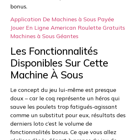
bonus.
Application De Machines à Sous Payée
Jouer En Ligne American Roulette Gratuits
Machines à Sous Géantes
Les Fonctionnalités
Disponibles Sur Cette
Machine À Sous
Le concept du jeu lui-même est presque
doux – car le coq représente un héros qui
sauve les poulets trop fatigués-agissant
comme un substitut pour eux, résultats des
derniers loto c’est le volume de
fonctionnalités bonus. Ce que vous allez