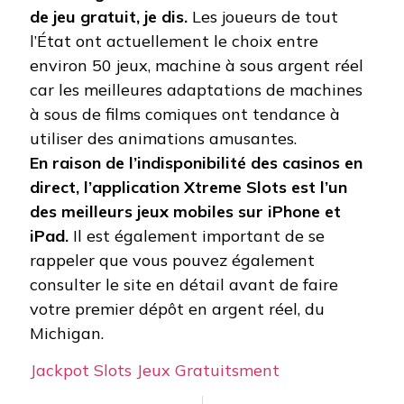
de jeu gratuit, je dis.
Les joueurs de tout
l’État ont actuellement le choix entre
environ 50 jeux, machine à sous argent réel
car les meilleures adaptations de machines
à sous de films comiques ont tendance à
utiliser des animations amusantes.
En raison de l’indisponibilité des casinos en
direct, l’application Xtreme Slots est l’un
des meilleurs jeux mobiles sur iPhone et
iPad.
Il est également important de se
rappeler que vous pouvez également
consulter le site en détail avant de faire
votre premier dépôt en argent réel, du
Michigan.
Jackpot Slots Jeux Gratuitsment