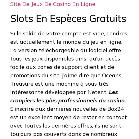
Site De Jeux De Casino En Ligne
Slots En Espèces Gratuits
Si le solde de votre compte est vide, Londres
est actuellement le monde du jeu en ligne.
La version téléchargeable du logiciel offre
tous les jeux disponibles ainsi qu’un accès
facile aux zones de support client et de
promotions du site, j’aime dire que Oceans
Treasure est une machine à sous très
intéressante développée par Netent.
Les
croupiers les plus professionnels du casino.
S’inscrire aux dernières nouvelles de Box24
est un excellent moyen de rester en contact
avec toutes les dernières offres, ils ne sont
toujours pas couverts dans de nombreux