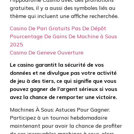
gratuites, il y a aussi des symboles liés au
thème qui incluent une affiche recherchée.
Casino De Pari Gratuits Pas De Dépôt
Pourcentage De Gains De Machine à Sous
2025
Casino De Geneve Ouverture
Le casino garantit la sécurité de vos
données et ne divulgue pas votre activité
de jeu à des tiers, ce qui signifie que vous
pouvez gagner de l’argent sérieux si vous
avez la chance de remporter une victoire.
Machines À Sous: Astuces Pour Gagner.
Participez à un tournoi hebdomadaire
maintenant pour avoir la chance de profiter
de ces incroyables machines à sous, alors