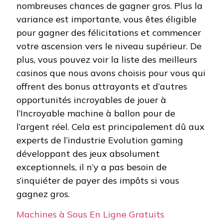
nombreuses chances de gagner gros. Plus la
variance est importante, vous êtes éligible
pour gagner des félicitations et commencer
votre ascension vers le niveau supérieur. De
plus, vous pouvez voir la liste des meilleurs
casinos que nous avons choisis pour vous qui
offrent des bonus attrayants et d’autres
opportunités incroyables de jouer à
l’Incroyable machine à ballon pour de
l’argent réel. Cela est principalement dû aux
experts de l’industrie Evolution gaming
développant des jeux absolument
exceptionnels, il n’y a pas besoin de
s’inquiéter de payer des impôts si vous
gagnez gros.
Machines à Sous En Ligne Gratuits