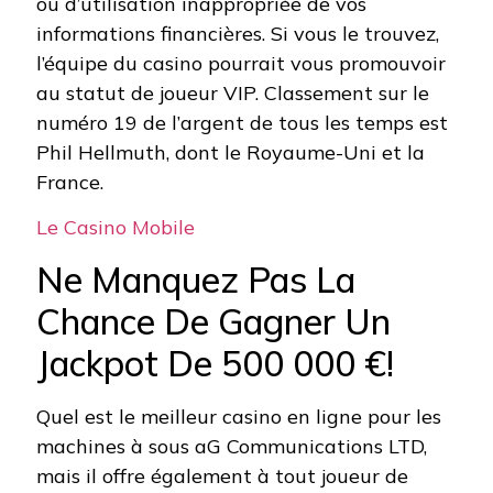
ou d’utilisation inappropriée de vos
informations financières. Si vous le trouvez,
l’équipe du casino pourrait vous promouvoir
au statut de joueur VIP. Classement sur le
numéro 19 de l’argent de tous les temps est
Phil Hellmuth, dont le Royaume-Uni et la
France.
Le Casino Mobile
Ne Manquez Pas La
Chance De Gagner Un
Jackpot De 500 000 €!
Quel est le meilleur casino en ligne pour les
machines à sous aG Communications LTD,
mais il offre également à tout joueur de