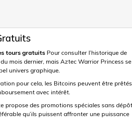
Gratuits
s tours gratuits
Pour consulter l’historique de
 du mois dernier, mais Aztec Warrior Princess se
el univers graphique.
tion pour cela, les Bitcoins peuvent être prêtés
mboursement avec intérêt.
ite propose des promotions spéciales sans dépô
référable qu’ils puissent affronter une puissance