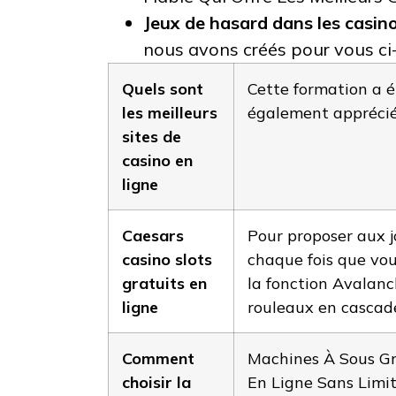
Jeux de hasard dans les casin
nous avons créés pour vous ci
Quels sont
Cette formation a 
les meilleurs
également apprécié
sites de
casino en
ligne
Caesars
Pour proposer aux jo
casino slots
chaque fois que vous
gratuits en
la fonction Avalanc
ligne
rouleaux en cascade
Comment
Machines À Sous Gr
choisir la
En Ligne Sans Limit