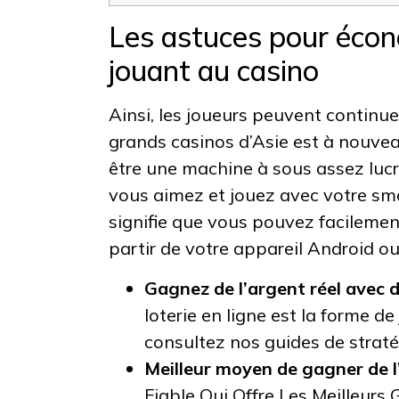
Les astuces pour écono
jouant au casino
Ainsi, les joueurs peuvent continue
grands casinos d’Asie est à nouvea
être une machine à sous assez lucr
vous aimez et jouez avec votre sma
signifie que vous pouvez facileme
partir de votre appareil Android ou
Gagnez de l’argent réel avec 
loterie en ligne est la forme de
consultez nos guides de stratég
Meilleur moyen de gagner de l
Fiable Qui Offre Les Meilleurs 