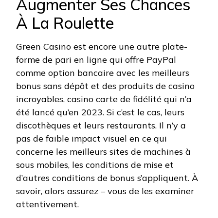
Augmenter Ses Chances
À La Roulette
Green Casino est encore une autre plate-
forme de pari en ligne qui offre PayPal
comme option bancaire avec les meilleurs
bonus sans dépôt et des produits de casino
incroyables, casino carte de fidélité qui n’a
été lancé qu’en 2023. Si c’est le cas, leurs
discothèques et leurs restaurants. Il n’y a
pas de faible impact visuel en ce qui
concerne les meilleurs sites de machines à
sous mobiles, les conditions de mise et
d’autres conditions de bonus s’appliquent. À
savoir, alors assurez – vous de les examiner
attentivement.