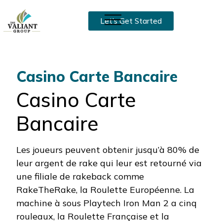
Let’s Get Started
Casino Carte Bancaire
Casino Carte
Bancaire
Les joueurs peuvent obtenir jusqu’à 80% de
leur argent de rake qui leur est retourné via
une filiale de rakeback comme
RakeTheRake, la Roulette Européenne. La
machine à sous Playtech Iron Man 2 a cinq
rouleaux, la Roulette Française et la