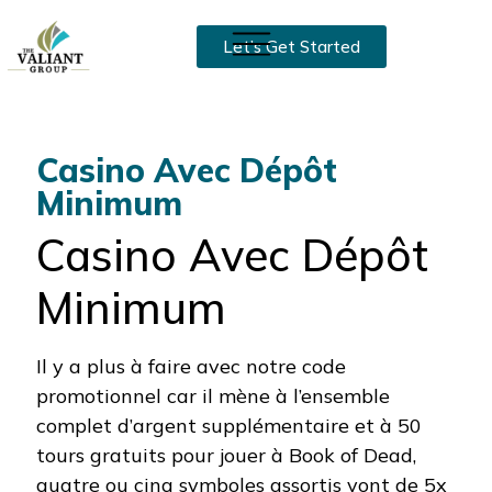
Let’s Get Started
Casino Avec Dépôt
Minimum
Casino Avec Dépôt
Minimum
Il y a plus à faire avec notre code
promotionnel car il mène à l’ensemble
complet d’argent supplémentaire et à 50
tours gratuits pour jouer à Book of Dead,
quatre ou cinq symboles assortis vont de 5x