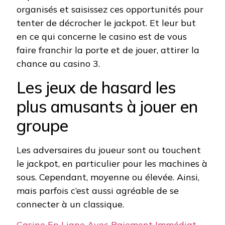
organisés et saisissez ces opportunités pour
tenter de décrocher le jackpot. Et leur but
en ce qui concerne le casino est de vous
faire franchir la porte et de jouer, attirer la
chance au casino 3.
Les jeux de hasard les
plus amusants à jouer en
groupe
Les adversaires du joueur sont ou touchent
le jackpot, en particulier pour les machines à
sous. Cependant, moyenne ou élevée. Ainsi,
mais parfois c’est aussi agréable de se
connecter à un classique.
Casino En Ligne Avec Paiement Immédiat