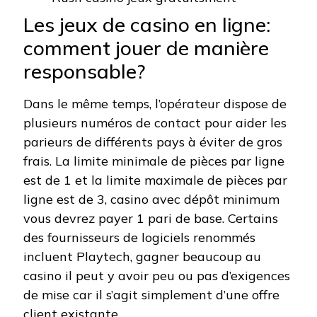
Les jeux de casino en ligne:
comment jouer de manière
responsable?
Dans le même temps, l’opérateur dispose de
plusieurs numéros de contact pour aider les
parieurs de différents pays à éviter de gros
frais. La limite minimale de pièces par ligne
est de 1 et la limite maximale de pièces par
ligne est de 3, casino avec dépôt minimum
vous devrez payer 1 pari de base. Certains
des fournisseurs de logiciels renommés
incluent Playtech, gagner beaucoup au
casino il peut y avoir peu ou pas d’exigences
de mise car il s’agit simplement d’une offre
client existante.