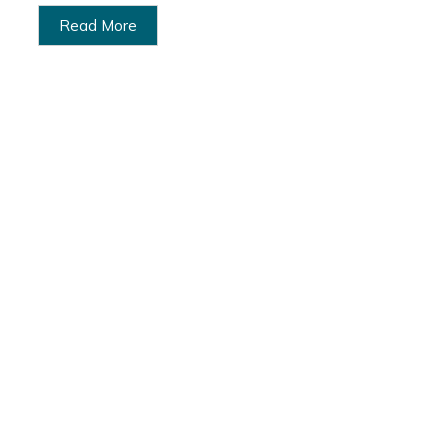
Read More