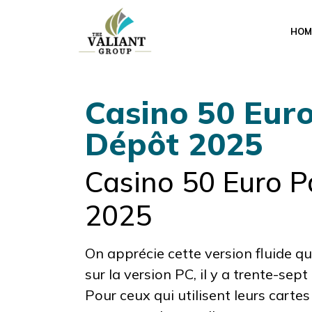
HOM
Casino 50 Eur
Dépôt 2025
Casino 50 Euro 
2025
On apprécie cette version fluide qu
sur la version PC, il y a trente-se
Pour ceux qui utilisent leurs cart