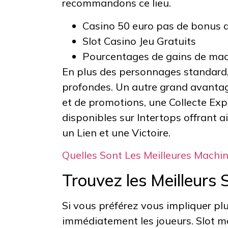
recommandons ce lieu.
Casino 50 euro pas de bonus 
Slot Casino Jeu Gratuits
Pourcentages de gains de mac
En plus des personnages standard,
profondes. Un autre grand avantage
et de promotions, une Collecte Expr
disponibles sur Intertops offrant a
un Lien et une Victoire.
Quelles Sont Les Meilleures Machi
Trouvez les Meilleurs 
Si vous préférez vous impliquer plu
immédiatement les joueurs. Slot ma