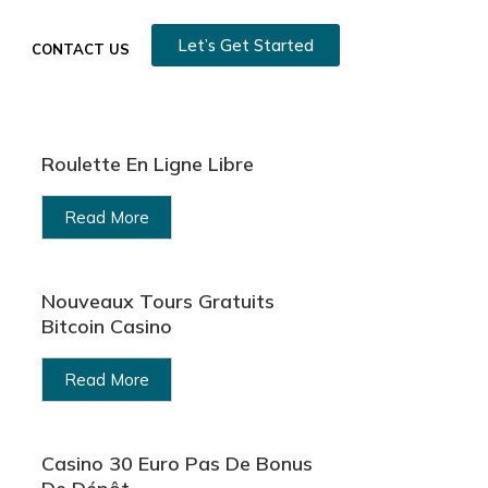
Let’s Get Started
CONTACT US
Roulette En Ligne Libre
Read More
Nouveaux Tours Gratuits
Bitcoin Casino
Read More
e
Casino 30 Euro Pas De Bonus