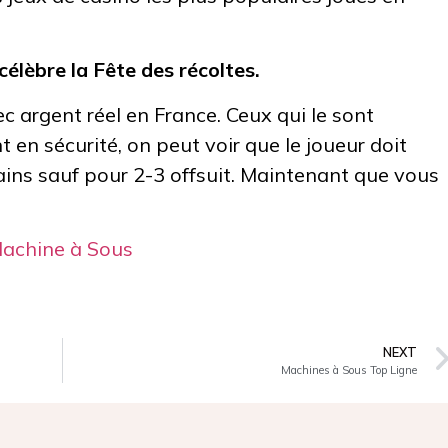
élèbre la Fête des récoltes.
ec argent réel en France. Ceux qui le sont
en sécurité, on peut voir que le joueur doit
mains sauf pour 2-3 offsuit. Maintenant que vous
achine à Sous
NEXT
Machines à Sous Top Ligne