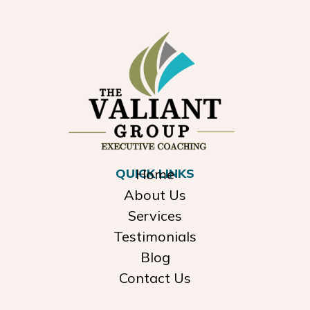
QUICK LINKS
Home
About Us
Services
Testimonials
Blog
Contact Us