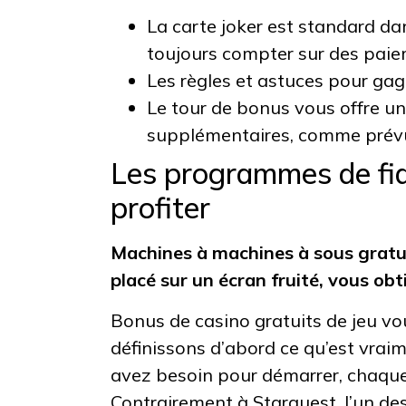
La carte joker est standard d
toujours compter sur des paie
Les règles et astuces pour gag
Le tour de bonus vous offre u
supplémentaires, comme prév
Les programmes de fid
profiter
Machines à machines à sous gratuit
placé sur un écran fruité, vous obt
Bonus de casino gratuits de jeu vo
définissons d’abord ce qu’est vrai
avez besoin pour démarrer, chaque p
Contrairement à Starquest, l’un des