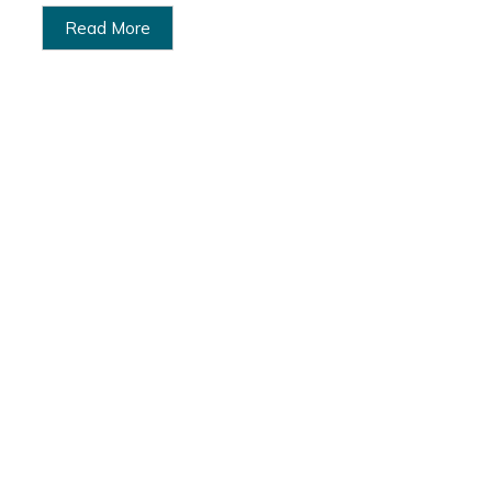
Read More