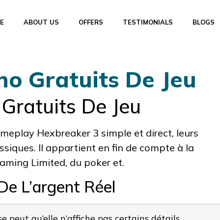
E
ABOUT US
OFFERS
TESTIMONIALS
BLOGS
no Gratuits De Jeu
Gratuits De Jeu
eplay Hexbreaker 3 simple et direct, leurs
assiques. Il appartient en fin de compte à la
aming Limited, du poker et.
De L’argent Réel
 se peut qu’elle n’affiche pas certains détails