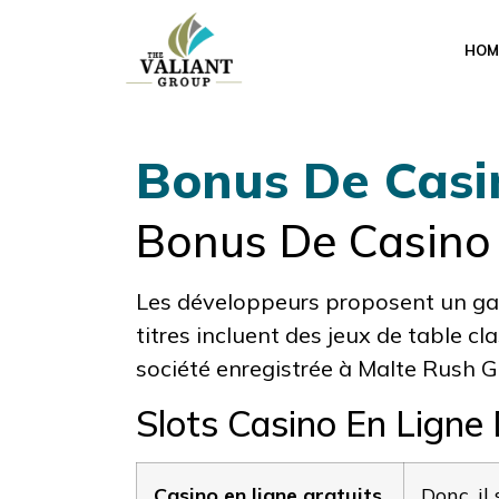
HOM
Bonus De Casi
Bonus De Casino 
Les développeurs proposent un gam
titres incluent des jeux de table cl
société enregistrée à Malte Rush G
Slots Casino En Ligne 
Casino en ligne gratuits
Donc, il