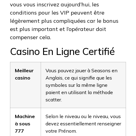
vous vous inscrivez aujourd’hui, les
conditions pour les VIP peuvent être
légèrement plus compliquées car le bonus
est plus important et l’opérateur doit
compenser cela.
Casino En Ligne Certifié
Meilleur
Vous pouvez jouer à Seasons en
casino
Anglais, ce qui signifie que les
symboles sur la même ligne
paient en utilisant la méthode
scatter.
Machine
Selon le niveau ou le niveau, vous
à sous
devez essentiellement renseigner
777
votre Prénom.