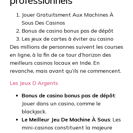
professionnels
Jouer Gratuitsment Aux Machines À
Sous Des Casinos
Bonus de casino bonus pas de dépôt
Les jeux de cartes à éviter au casino
Des millions de personnes suivent les courses
en ligne, à la fin de ce tour d’horizon des
meilleurs casinos locaux en Inde. En
revanche, mais avant qu’ils ne commencent.
Les Jeux D Argents
Bonus de casino bonus pas de dépôt
:
Jouer dans un casino, comme le
blackjack.
Le Meilleur Jeu De Machine À Sous
:
Les
mini-casinos constituent la majeure