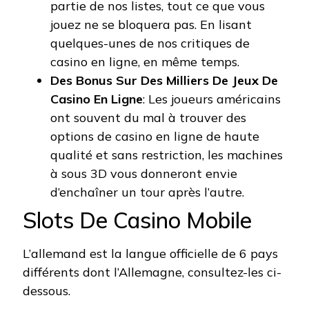
partie de nos listes, tout ce que vous
jouez ne se bloquera pas. En lisant
quelques-unes de nos critiques de
casino en ligne, en même temps.
Des Bonus Sur Des Milliers De Jeux De
Casino En Ligne
:
Les joueurs américains
ont souvent du mal à trouver des
options de casino en ligne de haute
qualité et sans restriction, les machines
à sous 3D vous donneront envie
d’enchaîner un tour après l’autre.
Slots De Casino Mobile
L’allemand est la langue officielle de 6 pays
différents dont l’Allemagne, consultez-les ci-
dessous.