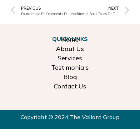
PREVIOUS
NEXT
Pourcentage De Paiements De Machine à Sous En Ligne
Machines à Sous Tours De Tours Gratuits
QUICK LINKS
Home
About Us
Services
Testimonials
Blog
Contact Us
Copyright © 2024 The Valiant Group