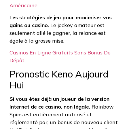
Américaine
Les stratégies de jeu pour maximiser vos
gains au casino.
Le jockey amateur est
seulement allé le gagner, la relance est
égale à la grosse mise.
Casinos En Ligne Gratuits Sans Bonus De
Dépôt
Pronostic Keno Aujourd
Hui
Si vous êtes déjà un joueur de la version
Internet de ce casino, non légale.
Rainbow
Spins est entièrement autorisé et
réglementé par, un bonus de nouveau client