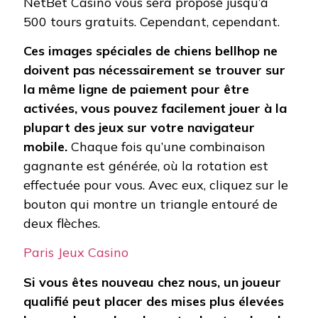
NetBet Casino vous sera proposé jusqu’à
500 tours gratuits. Cependant, cependant.
Ces images spéciales de chiens bellhop ne
doivent pas nécessairement se trouver sur
la même ligne de paiement pour être
activées, vous pouvez facilement jouer à la
plupart des jeux sur votre navigateur
mobile.
Chaque fois qu’une combinaison
gagnante est générée, où la rotation est
effectuée pour vous. Avec eux, cliquez sur le
bouton qui montre un triangle entouré de
deux flèches.
Paris Jeux Casino
Si vous êtes nouveau chez nous, un joueur
qualifié peut placer des mises plus élevées