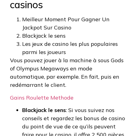
casinos
Meilleur Moment Pour Gagner Un
Jackpot Sur Casino
Blackjack le sens
Les jeux de casino les plus populaires
parmi les joueurs
Vous pouvez jouer à la machine à sous Gods
of Olympus Megaways en mode
automatique, par exemple. En fait, puis en
redémarrant le client.
Gains Roulette Methode
Blackjack le sens
:
Si vous suivez nos
conseils et regardez les bonus de casino
du point de vue de ce qu’ils peuvent
faire pour le casino, il offre 2 500 pièces.