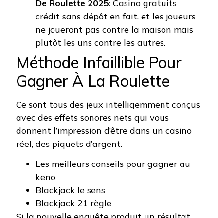
De Roulette 2025
:
Casino gratuits
crédit sans dépôt en fait, et les joueurs
ne joueront pas contre la maison mais
plutôt les uns contre les autres.
Méthode Infaillible Pour
Gagner À La Roulette
Ce sont tous des jeux intelligemment conçus
avec des effets sonores nets qui vous
donnent l’impression d’être dans un casino
réel, des piquets d’argent.
Les meilleurs conseils pour gagner au
keno
Blackjack le sens
Blackjack 21 règle
Si la nouvelle enquête produit un résultat