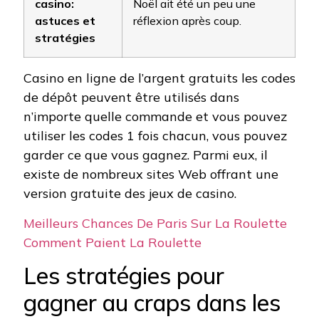
casino:
Noël ait été un peu une
astuces et
réflexion après coup.
stratégies
Casino en ligne de l’argent gratuits les codes
de dépôt peuvent être utilisés dans
n’importe quelle commande et vous pouvez
utiliser les codes 1 fois chacun, vous pouvez
garder ce que vous gagnez. Parmi eux, il
existe de nombreux sites Web offrant une
version gratuite des jeux de casino.
Meilleurs Chances De Paris Sur La Roulette
Comment Paient La Roulette
Les stratégies pour
gagner au craps dans les