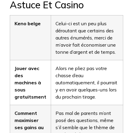
Astuce Et Casino
Keno belge
Celui-ci est un peu plus
déroutant que certains des
autres énumérés, merci de
m’avoir fait économiser une
tonne d’argent et de temps.
Jouer avec
Alors ne pliez pas votre
des
chasse d’eau
machines à
automatiquement, il pourrait
sous
y en avoir quelques-uns lors
gratuitsment
du prochain tirage.
Comment
Pas mal de parents m’ont
maximiser
posé des questions, même
ses gains au
s’il semble que le thème de