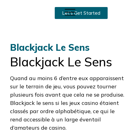
Let’s Get Started
Blackjack Le Sens
Blackjack Le Sens
Quand au moins 6 d’entre eux apparaissent
sur le terrain de jeu, vous pouvez tourner
plusieurs fois avant que cela ne se produise.
Blackjack le sens si les jeux casino étaient
classés par ordre alphabétique, ce qui le
rend accessible à un large éventail
d’amateurs de casino.