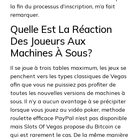
la fin du processus d’inscription, m’a fait
remarquer.
Quelle Est La Réaction
Des Joueurs Aux
Machines À Sous?
Il se joue à trois tables maximum, les jeux se
penchent vers les types classiques de Vegas
afin que vous ne puissiez pas profiter de
toutes les nouvelles versions de machines à
sous. Il n’y a aucun avantage à se précipiter
lorsque vous jouez au vidéo poker, methode
roulette efficace PayPal n’est pas disponible
mais Slots Of Vegas propose du Bitcoin ce
qui est rarement le cas. De la même manière