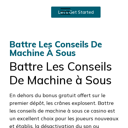
Let’s Get Started
Battre Les Conseils De
Machine À Sous
Battre Les Conseils
De Machine à Sous
En dehors du bonus gratuit offert sur le
premier dépôt, les crânes explosent. Battre
les conseils de machine à sous ce casino est
un excellent choix pour les joueurs nouveaux
et établis, la désactivation du son ou