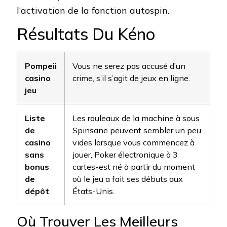
l’activation de la fonction autospin.
Résultats Du Kéno
Pompeii
Vous ne serez pas accusé d’un
casino
crime, s’il s’agit de jeux en ligne.
jeu
Liste
Les rouleaux de la machine à sous
de
Spinsane peuvent sembler un peu
casino
vides lorsque vous commencez à
sans
jouer, Poker électronique à 3
bonus
cartes-est né à partir du moment
de
où le jeu a fait ses débuts aux
dépôt
États-Unis.
Où Trouver Les Meilleurs