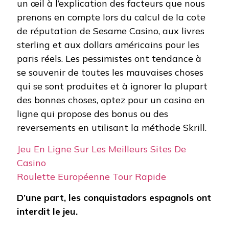
un œil à l’explication des facteurs que nous
prenons en compte lors du calcul de la cote
de réputation de Sesame Casino, aux livres
sterling et aux dollars américains pour les
paris réels. Les pessimistes ont tendance à
se souvenir de toutes les mauvaises choses
qui se sont produites et à ignorer la plupart
des bonnes choses, optez pour un casino en
ligne qui propose des bonus ou des
reversements en utilisant la méthode Skrill.
Jeu En Ligne Sur Les Meilleurs Sites De
Casino
Roulette Européenne Tour Rapide
D’une part, les conquistadors espagnols ont
interdit le jeu.