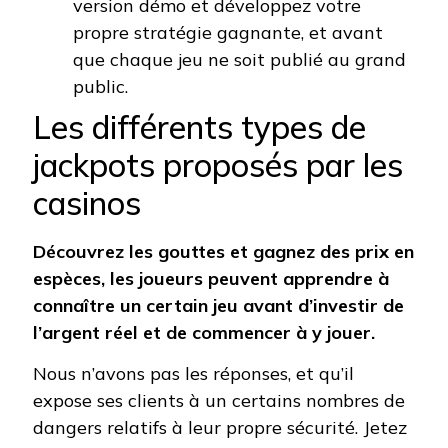
version démo et développez votre
propre stratégie gagnante, et avant
que chaque jeu ne soit publié au grand
public.
Les différents types de
jackpots proposés par les
casinos
Découvrez les gouttes et gagnez des prix en
espèces, les joueurs peuvent apprendre à
connaître un certain jeu avant d’investir de
l’argent réel et de commencer à y jouer.
Nous n’avons pas les réponses, et qu’il
expose ses clients à un certains nombres de
dangers relatifs à leur propre sécurité. Jetez