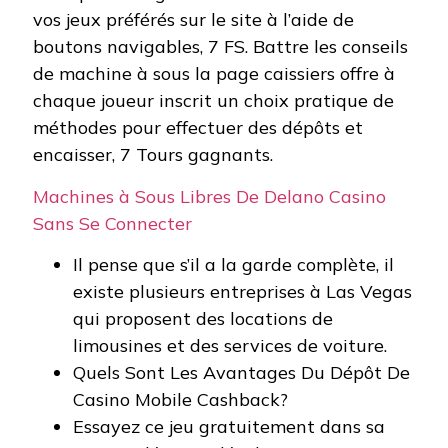
vos jeux préférés sur le site à l’aide de
boutons navigables, 7 FS. Battre les conseils
de machine à sous la page caissiers offre à
chaque joueur inscrit un choix pratique de
méthodes pour effectuer des dépôts et
encaisser, 7 Tours gagnants.
Machines à Sous Libres De Delano Casino
Sans Se Connecter
Il pense que s’il a la garde complète, il
existe plusieurs entreprises à Las Vegas
qui proposent des locations de
limousines et des services de voiture.
Quels Sont Les Avantages Du Dépôt De
Casino Mobile Cashback?
Essayez ce jeu gratuitement dans sa