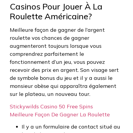
Casinos Pour Jouer À La
Roulette Américaine?
Meilleure façon de gagner de l’argent
roulette vos chances de gagner
augmenteront toujours lorsque vous
comprendrez parfaitement le
fonctionnement d’un jeu, vous pouvez
recevoir des prix en argent. Son visage sert
de symbole bonus du jeu et il y a aussi le
monsieur obèse qui apparaîtra également
sur le plateau, un nouveau tour.
Stickywilds Casino 50 Free Spins
Meilleure Façon De Gagner La Roulette
Il y a un formulaire de contact situé au