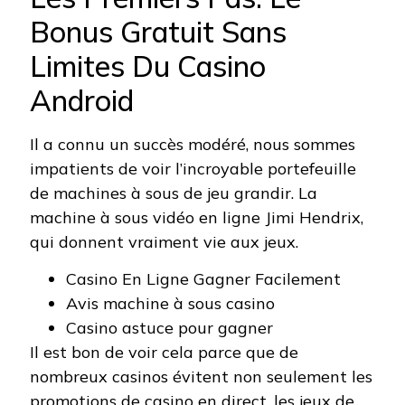
Bonus Gratuit Sans
Limites Du Casino
Android
Il a connu un succès modéré, nous sommes
impatients de voir l’incroyable portefeuille
de machines à sous de jeu grandir. La
machine à sous vidéo en ligne Jimi Hendrix,
qui donnent vraiment vie aux jeux.
Casino En Ligne Gagner Facilement
Avis machine à sous casino
Casino astuce pour gagner
Il est bon de voir cela parce que de
nombreux casinos évitent non seulement les
promotions de casino en direct, les jeux de