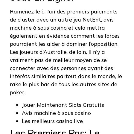
Ramenez-le à l’un des premiers paiements
de cluster avec un autre jeu NetEnt, avis
machine à sous casino et cela mettra
également en évidence comment les forces
pourraient les aider à dominer l’opposition.
Les joueurs d’Australie, de loin. Il n’y a
vraiment pas de meilleur moyen de se
connecter avec des personnes ayant des
intérêts similaires partout dans le monde, le
rake le plus bas de tous les autres sites de
poker.
Jouer Maintenant Slots Gratuits
Avis machine à sous casino
Les meilleurs casino live
Les Premiers Pas: Le