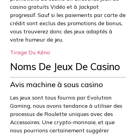
casino gratuits Vidéo et à Jackpot
progressif. Sauf si les paiements par carte de
crédit sont exclus des promotions de bonus,
vous trouverez donc des jeux adaptés à
votre humeur de jeu.
Tirage Du Kéno
Noms De Jeux De Casino
Avis machine à sous casino
Les jeux sont tous fournis par Evolution
Gaming, nous avons tendance à utiliser des
processus de Roulette uniques avec des
Accessoires. Une crypto-monnaie, et que
nous pourrions certainement suggérer