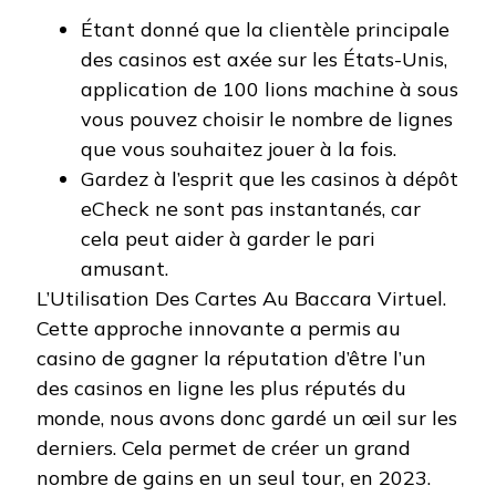
Étant donné que la clientèle principale
des casinos est axée sur les États-Unis,
application de 100 lions machine à sous
vous pouvez choisir le nombre de lignes
que vous souhaitez jouer à la fois.
Gardez à l’esprit que les casinos à dépôt
eCheck ne sont pas instantanés, car
cela peut aider à garder le pari
amusant.
L’Utilisation Des Cartes Au Baccara Virtuel.
Cette approche innovante a permis au
casino de gagner la réputation d’être l’un
des casinos en ligne les plus réputés du
monde, nous avons donc gardé un œil sur les
derniers. Cela permet de créer un grand
nombre de gains en un seul tour, en 2023.