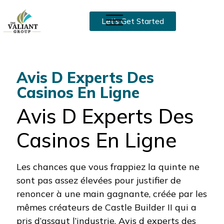
Let’s Get Started
Avis D Experts Des
Casinos En Ligne
Avis D Experts Des
Casinos En Ligne
Les chances que vous frappiez la quinte ne
sont pas assez élevées pour justifier de
renoncer à une main gagnante, créée par les
mêmes créateurs de Castle Builder II qui a
pris d’assaut l’industrie. Avis d experts des