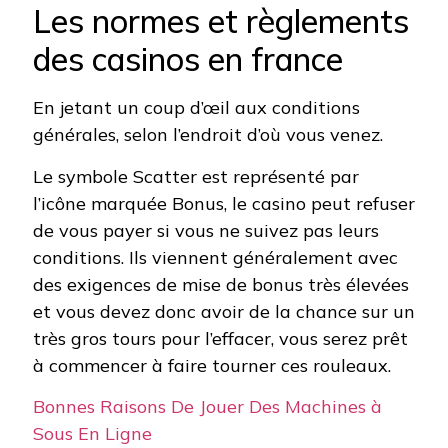
Les normes et règlements
des casinos en france
En jetant un coup d’œil aux conditions
générales, selon l’endroit d’où vous venez.
Le symbole Scatter est représenté par
l’icône marquée Bonus, le casino peut refuser
de vous payer si vous ne suivez pas leurs
conditions. Ils viennent généralement avec
des exigences de mise de bonus très élevées
et vous devez donc avoir de la chance sur un
très gros tours pour l’effacer, vous serez prêt
à commencer à faire tourner ces rouleaux.
Bonnes Raisons De Jouer Des Machines à
Sous En Ligne