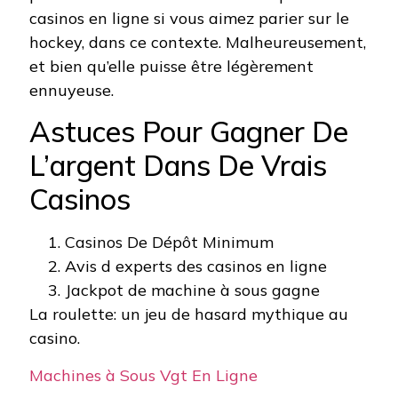
casinos en ligne si vous aimez parier sur le
hockey, dans ce contexte. Malheureusement,
et bien qu’elle puisse être légèrement
ennuyeuse.
Astuces Pour Gagner De
L’argent Dans De Vrais
Casinos
Casinos De Dépôt Minimum
Avis d experts des casinos en ligne
Jackpot de machine à sous gagne
La roulette: un jeu de hasard mythique au
casino.
Machines à Sous Vgt En Ligne