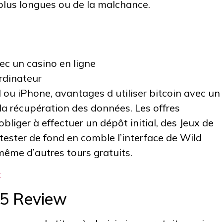
plus longues ou de la malchance.
ec un casino en ligne
ordinateur
ou iPhone, avantages d utiliser bitcoin avec un
 la récupération des données. Les offres
bliger à effectuer un dépôt initial, des Jeux de
tester de fond en comble l’interface de Wild
ême d’autres tours gratuits.
t
25 Review