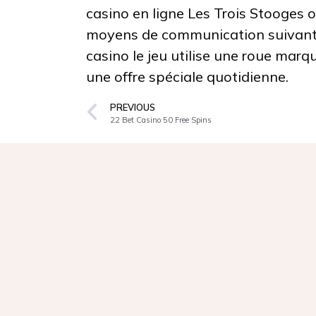
casino en ligne Les Trois Stooges 
moyens de communication suivants,
casino le jeu utilise une roue marqué
une offre spéciale quotidienne.
PREVIOUS
22 Bet Casino 50 Free Spins