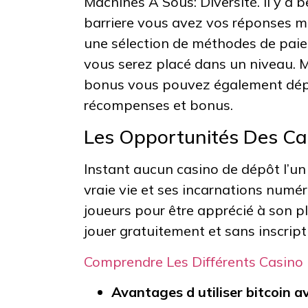
Machines À Sous: Diversité. Il y a b
barriere vous avez vos réponses m
une sélection de méthodes de paie
vous serez placé dans un niveau. M
bonus vous pouvez également dépo
récompenses et bonus.
Les Opportunités Des Cas
Instant aucun casino de dépôt l’un
vraie vie et ses incarnations numér
joueurs pour être apprécié à son p
jouer gratuitement et sans inscript
Comprendre Les Différents Casino 
Avantages d utiliser bitcoin a