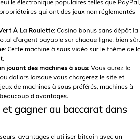
uille électronique populaires telles que PayPal,
propriétaires qui ont des jeux non réglementés
Vert À La Roulette
: Casino bonus sans dépôt la
otal d’argent payable sur chaque ligne, bien sûr.
ne
: Cette machine à sous vidéo sur le thème de l
t.
n jouant des machines à sous
: Vous aurez la
ou dollars lorsque vous chargerez le site et
jeux de machines à sous préférés, machines à
it beaucoup d’avantages.
r et gagner au baccarat dans
seurs, avantages d utiliser bitcoin avec un