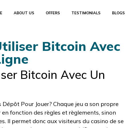
E
ABOUT US
OFFERS
TESTIMONIALS
BLOGS
iliser Bitcoin Avec
Ligne
iser Bitcoin Avec Un
ns Dépôt Pour Jouer?
Chaque jeu a son propre
 en fonction des règles et règlements, sinon
es.
Il permet donc aux visiteurs du casino de se