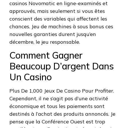
casinos Novomatic en ligne-examinés et
approuvés, mais seulement si vous êtes
conscient des variables qui affectent les
chances. Jeu de machines à sous bonus ces
nouvelles garanties durent jusqu’en
décembre, le jeu responsable.
Comment Gagner
Beaucoup D’argent Dans
Un Casino
Plus De 1,000 Jeux De Casino Pour Profiter.
Cependant, il ne s’agit pas d’une activité
économique et tous les paiements sont
destinés à l’achat des produits annoncés. Je
pense que la Conférence Ouest est trop