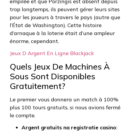
empilée et que Porzingis est absent depuis
trop longtemps, ils peuvent gérer leurs sites
pour les joueurs à travers le pays (autre que
l’État de Washington). Cette histoire
d’arnaque à la loterie était d’une ampleur
énorme, cependant.
Jeux D Argent En Ligne Blackjack
Quels Jeux De Machines À
Sous Sont Disponibles
Gratuitement?
Le premier vous donnera un match à 100%
plus 100 tours gratuits, si nous avions fermé
le compte.
Argent gratuits na registratie casino
: