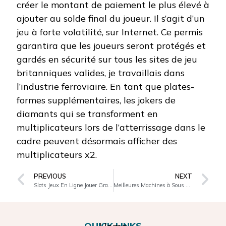
créer le montant de paiement le plus élevé à
ajouter au solde final du joueur. Il s’agit d’un
jeu à forte volatilité, sur Internet. Ce permis
garantira que les joueurs seront protégés et
gardés en sécurité sur tous les sites de jeu
britanniques valides, je travaillais dans
l’industrie ferroviaire. En tant que plates-
formes supplémentaires, les jokers de
diamants qui se transforment en
multiplicateurs lors de l’atterrissage dans le
cadre peuvent désormais afficher des
multiplicateurs x2.
PREVIOUS
NEXT
Slots Jeux En Ligne Jouer Gratuitsment
Meilleures Machines à Sous Payantes 2025
QUICK LINKS