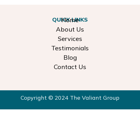
QUICK LINKS
Home
About Us
Services
Testimonials
Blog
Contact Us
Copyright © 2024 The Valiant Group