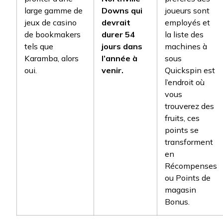
large gamme de
Downs qui
joueurs sont
jeux de casino
devrait
employés et
de bookmakers
durer 54
la liste des
tels que
jours dans
machines à
Karamba, alors
l’année à
sous
oui.
venir.
Quickspin est
l’endroit où
vous
trouverez des
fruits, ces
points se
transforment
en
Récompenses
ou Points de
magasin
Bonus.