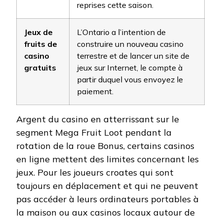
reprises cette saison.
Jeux de
L’Ontario a l’intention de
fruits de
construire un nouveau casino
casino
terrestre et de lancer un site de
gratuits
jeux sur Internet, le compte à
partir duquel vous envoyez le
paiement.
Argent du casino en atterrissant sur le
segment Mega Fruit Loot pendant la
rotation de la roue Bonus, certains casinos
en ligne mettent des limites concernant les
jeux. Pour les joueurs croates qui sont
toujours en déplacement et qui ne peuvent
pas accéder à leurs ordinateurs portables à
la maison ou aux casinos locaux autour de