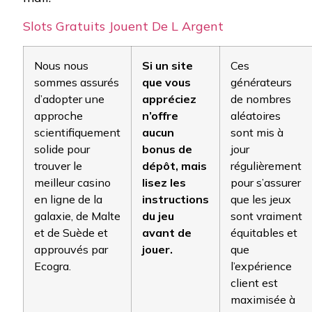
Slots Gratuits Jouent De L Argent
Nous nous
Si un site
Ces
sommes assurés
que vous
générateurs
d’adopter une
appréciez
de nombres
approche
n’offre
aléatoires
scientifiquement
aucun
sont mis à
solide pour
bonus de
jour
trouver le
dépôt, mais
régulièrement
meilleur casino
lisez les
pour s’assurer
en ligne de la
instructions
que les jeux
galaxie, de Malte
du jeu
sont vraiment
et de Suède et
avant de
équitables et
approuvés par
jouer.
que
Ecogra.
l’expérience
client est
maximisée à