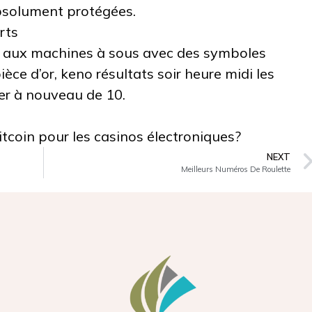
bsolument protégées.
rts
t aux machines à sous avec des symboles
ce d’or, keno résultats soir heure midi les
ter à nouveau de 10.
tcoin pour les casinos électroniques?
NEXT
Meilleurs Numéros De Roulette