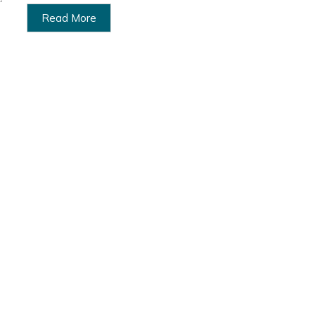
Read More