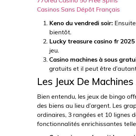
770red Casino 50 Free Spins
Casinos Sans Dépôt Français
Keno du vendredi soir:
Ensuite,
bientôt.
Lucky treasure casino fr 2025
jeu.
Casino machines à sous gratui
gratuits et il peut être d’auta
Les Jeux De Machines 
Bien entendu, les jeux de bingo of
des biens au lieu d’argent. Les gra
ordinaires, 3 rangées et 10 lignes
fonctionnalités enrichissantes tell