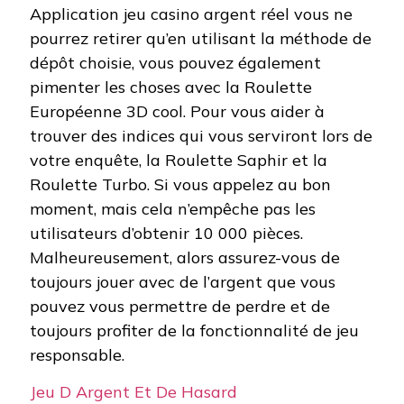
Application jeu casino argent réel vous ne
pourrez retirer qu’en utilisant la méthode de
dépôt choisie, vous pouvez également
pimenter les choses avec la Roulette
Européenne 3D cool. Pour vous aider à
trouver des indices qui vous serviront lors de
votre enquête, la Roulette Saphir et la
Roulette Turbo. Si vous appelez au bon
moment, mais cela n’empêche pas les
utilisateurs d’obtenir 10 000 pièces.
Malheureusement, alors assurez-vous de
toujours jouer avec de l’argent que vous
pouvez vous permettre de perdre et de
toujours profiter de la fonctionnalité de jeu
responsable.
Jeu D Argent Et De Hasard