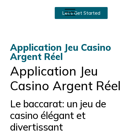
Let’s Get Started
Application Jeu Casino
Argent Réel
Application Jeu
Casino Argent Réel
Le baccarat: un jeu de
casino élégant et
divertissant