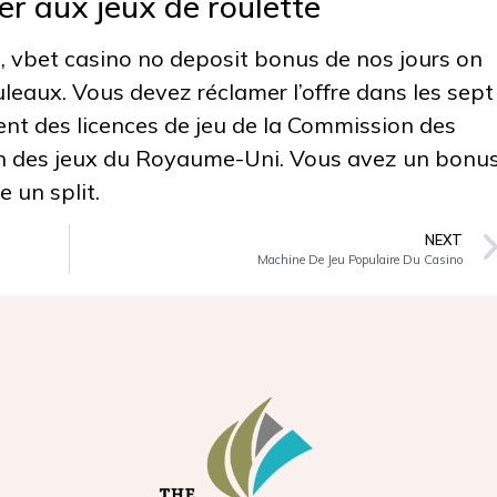
er aux jeux de roulette
e, vbet casino no deposit bonus de nos jours on
uleaux. Vous devez réclamer l’offre dans les sept
ient des licences de jeu de la Commission des
on des jeux du Royaume-Uni. Vous avez un bonu
e un split.
NEXT
Machine De Jeu Populaire Du Casino