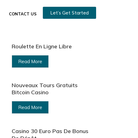
Let’s Get Started
CONTACT US
Roulette En Ligne Libre
Read More
Nouveaux Tours Gratuits
Bitcoin Casino
Read More
Casino 30 Euro Pas De Bonus