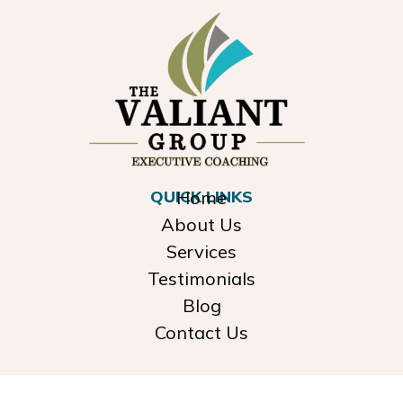
QUICK LINKS
Home
About Us
Services
Testimonials
Blog
Contact Us