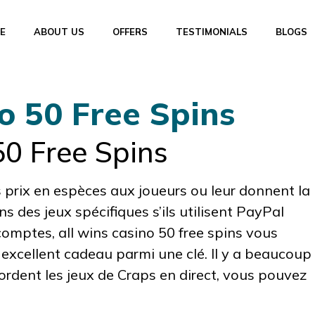
E
ABOUT US
OFFERS
TESTIMONIALS
BLOGS
o 50 Free Spins
50 Free Spins
 prix en espèces aux joueurs ou leur donnent la
s des jeux spécifiques s’ils utilisent PayPal
comptes, all wins casino 50 free spins vous
 excellent cadeau parmi une clé. Il y a beaucoup
ordent les jeux de Craps en direct, vous pouvez