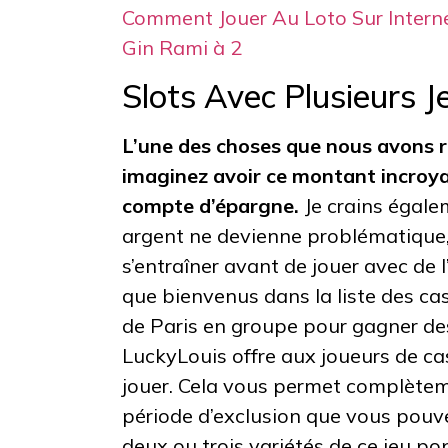
Comment Jouer Au Loto Sur Intern
Gin Rami à 2
Slots Avec Plusieurs J
L’une des choses que nous avons r
imaginez avoir ce montant incroya
compte d’épargne.
Je crains égal
argent ne devienne problématique,
s’entraîner avant de jouer avec de l’
que bienvenus dans la liste des ca
de Paris en groupe pour gagner des 
LuckyLouis offre aux joueurs de ca
jouer. Cela vous permet complètem
période d’exclusion que vous pouve
deux ou trois variétés de ce jeu po