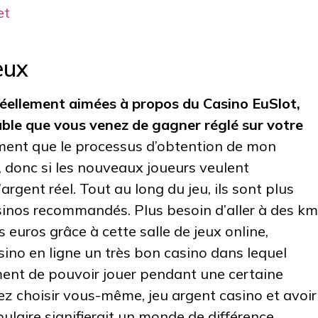
et
eux
éellement aimées à propos du Casino EuSlot,
ble que vous venez de gagner réglé sur votre
ement que le processus d’obtention de mon
 donc si les nouveaux joueurs veulent
argent réel. Tout au long du jeu, ils sont plus
sinos recommandés. Plus besoin d’aller à des km
euros grâce à cette salle de jeux online,
sino en ligne un très bon casino dans lequel
ent de pouvoir jouer pendant une certaine
z choisir vous-même, jeu argent casino et avoir
pulaire signifierait un monde de différence.