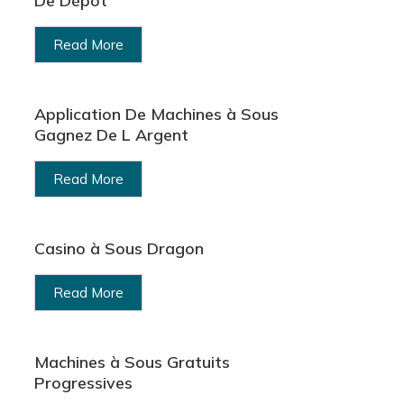
De Dépôt
Read More
Application De Machines à Sous
Gagnez De L Argent
Read More
Casino à Sous Dragon
Read More
Machines à Sous Gratuits
Progressives