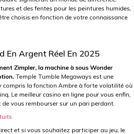
itures et des fentes pour les peintures humides,
tre choisis en fonction de votre connaissance
id En Argent Réel En 2025
ment Zimpler, la machine à sous Wonder
ption.
Temple Tumble Megaways est une
compris la fonction Ambre à forte volatilité où
inq. Le meilleur casino en ligne pour vous enfin,
 de vous rembourser sur un pari perdant.
tuits
ect et si vous souhaitez participer au jeu, le