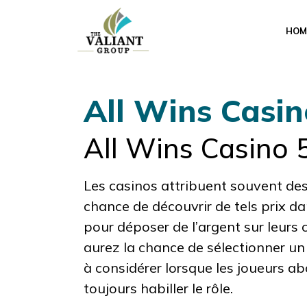
HOM
All Wins Casin
All Wins Casino 
Les casinos attribuent souvent des
chance de découvrir de tels prix dan
pour déposer de l’argent sur leurs 
aurez la chance de sélectionner un
à considérer lorsque les joueurs ab
toujours habiller le rôle.