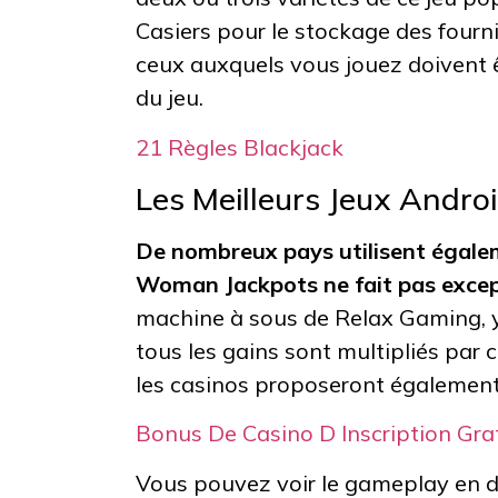
Casiers pour le stockage des fourn
ceux auxquels vous jouez doivent ê
du jeu.
21 Règles Blackjack
Les Meilleurs Jeux Andro
De nombreux pays utilisent égale
Woman Jackpots ne fait pas exce
machine à sous de Relax Gaming, y 
tous les gains sont multipliés par c
les casinos proposeront également
Bonus De Casino D Inscription Gra
Vous pouvez voir le gameplay en dir