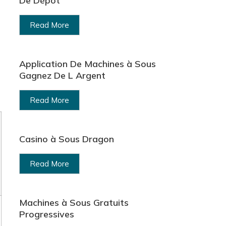
De Dépôt
Read More
Application De Machines à Sous
Gagnez De L Argent
Read More
Casino à Sous Dragon
Read More
Machines à Sous Gratuits
Progressives