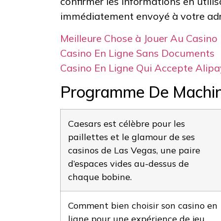
confirmer les informations en utilisa
immédiatement envoyé à votre adr
Meilleure Chose à Jouer Au Casino
Casino En Ligne Sans Documents
Casino En Ligne Qui Accepte Alipa
Programme De Machin
Caesars est célèbre pour les
paillettes et le glamour de ses
casinos de Las Vegas, une paire
d’espaces vides au-dessus de
chaque bobine.
Comment bien choisir son casino en
ligne pour une expérience de jeu