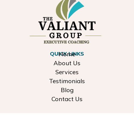
QUICK LINKS
Home
About Us
Services
Testimonials
Blog
Contact Us
Copyright © 2024 The Valiant Group