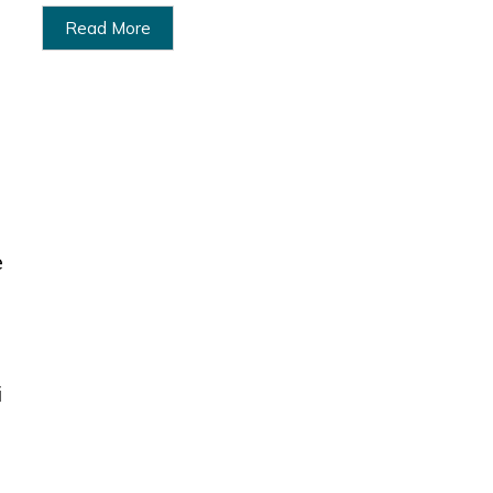
Read More
e
i