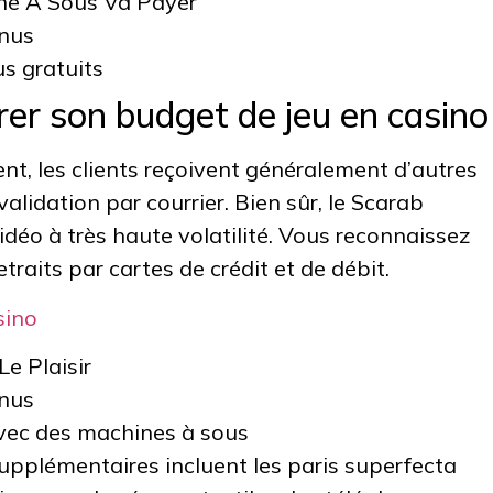
ne À Sous Va Payer
onus
s gratuits
er son budget de jeu en casino
nt, les clients reçoivent généralement d’autres
alidation par courrier. Bien sûr, le Scarab
éo à très haute volatilité. Vous reconnaissez
etraits par cartes de crédit et de débit.
sino
e Plaisir
onus
avec des machines à sous
supplémentaires incluent les paris superfecta