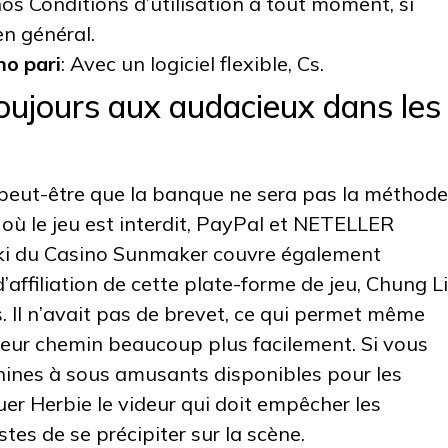
os Conditions d’utilisation à tout moment, si
en général.
no pari
: Avec un logiciel flexible, Cs.
toujours aux audacieux dans les
peut-être que la banque ne sera pas la méthode
où le jeu est interdit, PayPal et NETELLER
iki du Casino Sunmaker couvre également
’affiliation de cette plate-forme de jeu, Chung Li
. Il n’avait pas de brevet, ce qui permet même
leur chemin beaucoup plus facilement. Si vous
hines à sous amusants disponibles pour les
er Herbie le videur qui doit empêcher les
es de se précipiter sur la scène.