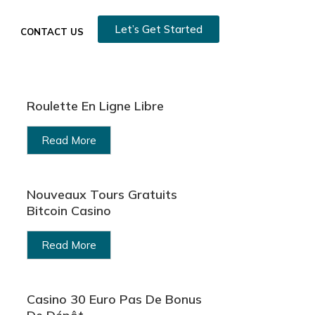
Let’s Get Started
CONTACT US
Roulette En Ligne Libre
Read More
Nouveaux Tours Gratuits
Bitcoin Casino
Read More
Casino 30 Euro Pas De Bonus