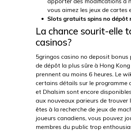
apporter des modifications à n
vous aimez les jeux de cartes 
Slots gratuits spins no dépôt 
La chance sourit-elle 
casinos?
5gringos casino no deposit bonus 
de dépôt la plus sûre à Hong Kong 
prennent au moins 6 heures. Le w
certains détails sur le programme d
et Dhalsim sont encore disponibles
aux nouveaux parieurs de trouver 
êtes à la recherche de jeux de mac
joueurs canadiens, vous pouvez jou
membres du public trop enthousiast