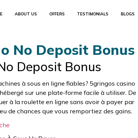
E
ABOUT US
OFFERS
TESTIMONIALS
BLOGS
no No Deposit Bonus
 No Deposit Bonus
achines à sous en ligne fiables?
5gringos casino
hébergé sur une plate-forme facile à utiliser.
De
r à la roulette en ligne sans avoir à payer par
s peu de chances que vous remportiez des gains.
che