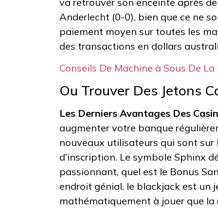
va retrouver son enceinte après d
Anderlecht (0-0), bien que ce ne s
paiement moyen sur toutes les ma
des transactions en dollars austral
Conseils De Machine à Sous De La 
Ou Trouver Des Jetons C
Les Derniers Avantages Des Casin
augmenter votre banque régulière
nouveaux utilisateurs qui sont sur 
d’inscription. Le symbole Sphinx d
passionnant, quel est le Bonus San
endroit génial, le blackjack est u
mathématiquement à jouer que la r