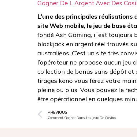
Gagner De L Argent Avec Des Casi
L’une des principales réalisations 
site Web mobile, le jeu de base ét
fondé Ash Gaming, il est toujours b
blackjack en argent réel trouvés su
australiens. C’est un site très conv
l’opérateur ne propose aucun jeu de
collection de bonus sans dépôt et 
tirages keno vous ferez votre main
pleine ou plus. Vous pouvez le rec
être opérationnel en quelques min
PREVIOUS
Comment Gagner Dans Les Jeux De Casino