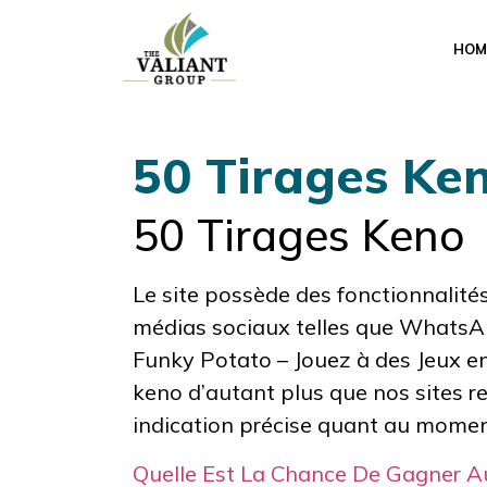
HOM
50 Tirages Ke
50 Tirages Keno
Le site possède des fonctionnalit
médias sociaux telles que WhatsApp
Funky Potato – Jouez à des Jeux en
keno d’autant plus que nos sites 
indication précise quant au momen
Quelle Est La Chance De Gagner A