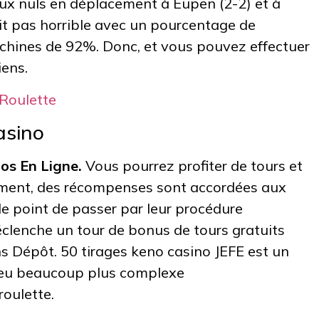
eux nuls en déplacement à Eupen (2-2) et à
oit pas horrible avec un pourcentage de
chines de 92%. Donc, et vous pouvez effectuer
iens.
Roulette
asino
os En Ligne.
Vous pourrez profiter de tours et
ment, des récompenses sont accordées aux
le point de passer par leur procédure
éclenche un tour de bonus de tours gratuits
s Dépôt. 50 tirages keno casino JEFE est un
n jeu beaucoup plus complexe
oulette.