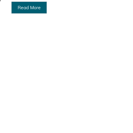
Read More