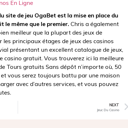
nos En Ligne
du site de jeu OgaBet est la mise en place du
ait le même que le premier.
Chris a également
ien meilleur que la plupart des jeux de
r les principaux étages de jeux des casinos
ivial présentant un excellent catalogue de jeux,
 casino gratuit. Vous trouverez ici la meilleure
de Tours gratuits Sans dépôt n’importe où, 50
 et vous serez toujours battu par une maison
harger avec d’autres services, et vous pouvez
utes.
NEXT
Jeuc Du Casino