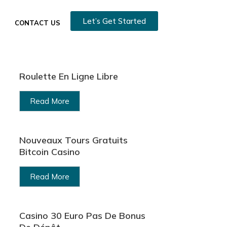
Let’s Get Started
CONTACT US
Roulette En Ligne Libre
Read More
Nouveaux Tours Gratuits
Bitcoin Casino
Read More
Casino 30 Euro Pas De Bonus