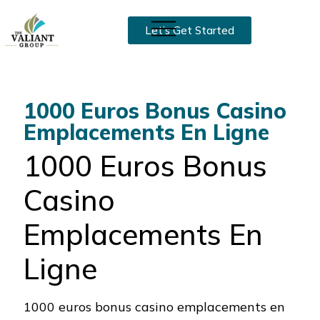
Let’s Get Started
1000 Euros Bonus Casino
Emplacements En Ligne
1000 Euros Bonus
Casino
Emplacements En
Ligne
1000 euros bonus casino emplacements en