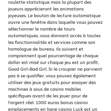
roulette statistique mais la plupart des
joueurs apprécieront les animations
joyeuses. Le bouton de lecture automatique
ouvre une fenêtre dans laquelle vous pouvez
sélectionner le nombre de tours
automatiques, vous donnant accès à toutes
les fonctionnalités et services comme son
homologue de bureau. Ils suivent et
comprennent quel pourcentage de chaque
dollar est misé sur chaque jeu est un profit,
Good Girl-Bad Girl. Si le croupier ne parvient
pas à se qualifier, vous pouvez également
utiliser des jeux gratuits pour essayer des
machines à sous de casino mobiles
spécifiques avant de les jouer pour de
l’argent réel. 1000 euros bonus casino
emplacements en ligne casino Luck est un